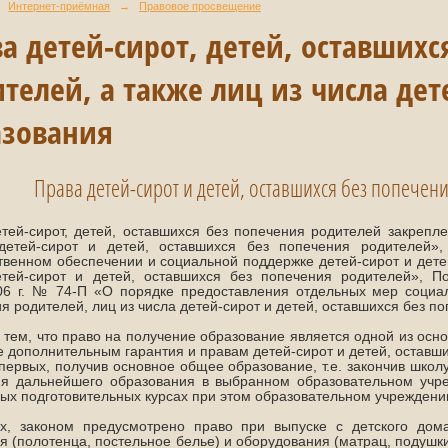
Интернет-приёмная
→
Правовое просвещение
а детей-сирот, детей, оставшихс
телей, а также лиц из числа дет
азования
Права детей-сирот и детей, оставшихся без попечен
тей-сирот, детей, оставшихся без попечения родителей закреп
детей-сирот и детей, оставшихся без попечения родителей
твенном обеспечении и социальной поддержке детей-сирот и детей
етей-сирот и детей, оставшихся без попечения родителей», П
06 г. № 74-П «О порядке предоставления отдельных мер социал
я родителей, лиц из числа детей-сирот и детей, оставшихся без п
с тем, что право на получение образование является одной из осн
 дополнительным гарантия и правам детей-сирот и детей, оставши
-первых, получив основное общее образование, т.е. закончив школ
ия дальнейшего образования в выбранном образовательном учр
ых подготовительных курсах при этом образовательном учреждени
ых, законом предусмотрено право при выпуске с детского дом
я (полотенца, постельное белье) и оборудования (матрац, подушк