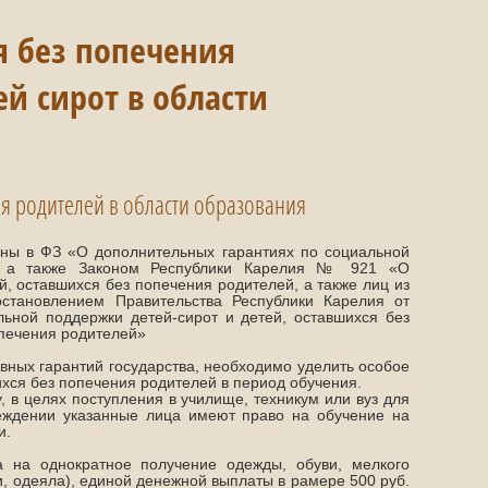
я без попечения
ей сирот в области
ия родителей в области образования
лены в ФЗ «О дополнительных гарантиях по социальной
», а также Законом Республики Карелия № 921 «О
, оставшихся без попечения родителей, а также лиц из
остановлением Правительства Республики Карелия от
ьной поддержки детей-сирот и детей, оставшихся без
опечения родителей»
овных гарантий государства, необходимо уделить особое
хся без попечения родителей в период обучения.
у, в целях поступления в училище, техникум или вуз для
еждении указанные лица имеют право на обучение на
и.
а на однократное получение одежды, обуви, мелкого
и, одеяла), единой денежной выплаты в рамере 500 руб.