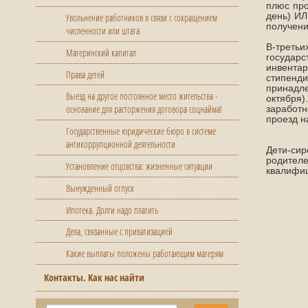
плюс про
день) ИЛ
Увольнение работников в связи с сокращением
получени
численности или штата
В-третьи
Материнский капитал
государ
инвентар
Права детей
стипенд
принадле
Выезд на другое постоянное место жительства -
октября)
основание для расторжения договора соцнайма!
заработн
проезд н
Государственные юридические бюро в системе
антикоррупционной деятельности
Дети-си
родител
Установление отцовства: жизненные ситуации
квалифиц
Вынужденный отпуск
Ипотека. Долги надо платить
Дела, связанные с приватизацией
Какие выплаты положены работающим матерям
Контакты. Как нас найти