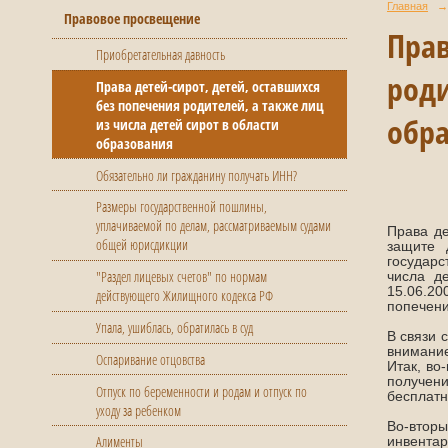
Главная
→
Правовое просвещение
Прав
Приобретательная давность
роди
Права детей-сирот, детей, оставшихся
без попечения родителей, а также лиц
обр
из числа детей сирот в области
образования
Обязательно ли гражданину получать ИНН?
Размеры государственной пошлины,
уплачиваемой по делам, рассматриваемым судами
Права де
общей юрисдикции
защите 
государс
"Раздел лицевых счетов" по нормам
числа д
15.06.20
действующего Жилищного кодекса РФ
попечени
Упала, ушиблась, обратилась в суд
В связи 
внимание
Оспаривание отцовства
Итак, во
получен
Отпуск по беременности и родам и отпуск по
бесплатн
уходу за ребенком
Во-втор
Алименты
инвентар