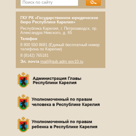
ГКУ РК «Государственное юридическое
бюро Республики Карелия»
Республика Карелия, г. Петрозаводск, пр.
Александра Невского, д. 65
Телефон
8 800 550 8681 (Единый бесплатный номер
телефона по Карелии)
8 (8142) 765181
Эл. почта
mail@gub.adm.gov10.ru