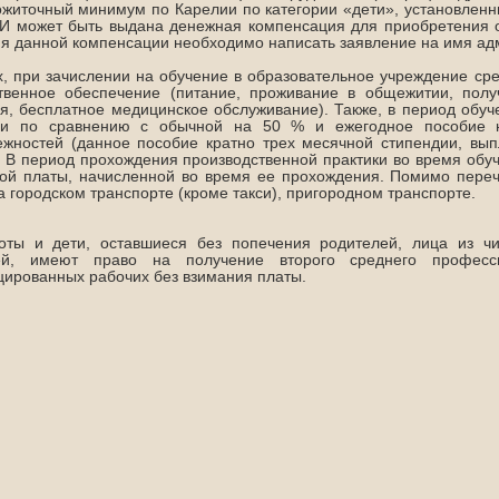
житочный минимум по Карелии по категории «дети», установленн
И может быть выдана денежная компенсация для приобретения о
я данной компенсации необходимо написать заявление на имя ад
х, при зачислении на обучение в образовательное учреждение ср
ственное обеспечение (питание, проживание в общежитии, полу
я, бесплатное медицинское обслуживание). Также, в период обу
ии по сравнению с обычной на 50 % и ежегодное пособие н
жностей (данное пособие кратно трех месячной стипендии, вып
. В период прохождения производственной практики во время обу
ой платы, начисленной во время ее прохождения. Помимо переч
а городском транспорте (кроме такси), пригородном транспорте.
роты и дети, оставшиеся без попечения родителей, лица из чи
ей, имеют право на получение второго среднего професс
ированных рабочих без взимания платы.