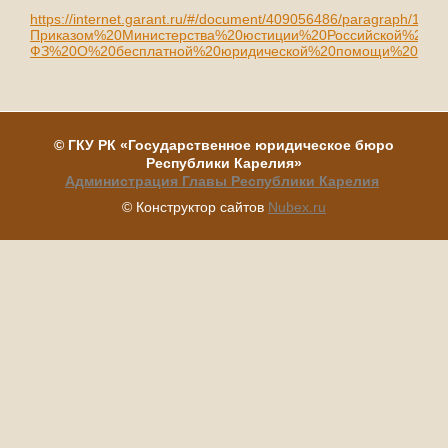
https://internet.garant.ru/#/document/409056486/paragraph/1/docl
Приказом%20Министерства%20юстиции%20Российской%20Ф
ФЗ%20О%20бесплатной%20юридической%20помощи%20в:10
©
ГКУ РК
«Государственное юридическое бюро
Республики Карелия»
Администрация Главы Республики Карелия
© Конструктор сайтов
Nubex.ru