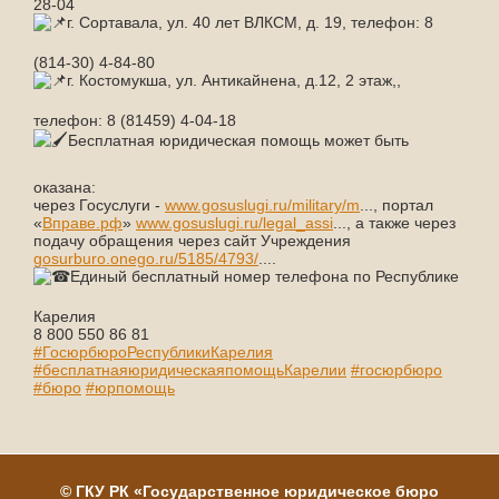
28-04
г. Сортавала, ул. 40 лет ВЛКСМ, д. 19, телефон: 8
(814-30) 4-84-80
г. Костомукша, ул. Антикайнена, д.12, 2 этаж,,
телефон: 8 (81459) 4-04-18
Бесплатная юридическая помощь может быть
оказана:
через Госуслуги -
www.gosuslugi.ru/military/m
..., портал
«
Вправе.рф
»
www.gosuslugi.ru/legal_assi
..., а также через
подачу обращения через сайт Учреждения
gosurburo.onego.ru/5185/4793/
....
Единый бесплатный номер телефона по Республике
Карелия
8 800 550 86 81
#ГосюрбюроРеспубликиКарелия
#бесплатнаяюридическаяпомощьКарелии
#госюрбюро
#бюро
#юрпомощь
©
ГКУ РК
«Государственное юридическое бюро