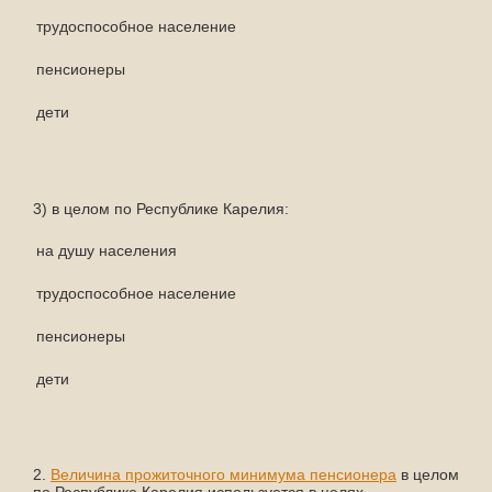
трудоспособное население
21 
пенсионеры
16 
дети
18 9
3) в целом по Республике Карелия:
на душу населения
19 
трудоспособное население
21 
пенсионеры
16 
дети
19 0
2.
Величина прожиточного минимума пенсионера
в целом