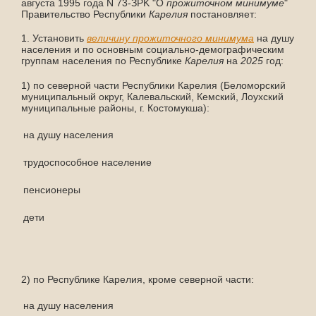
августа 1995 года N 73-ЗPK "О
прожиточном
минимуме
"
Правительство Республики
Карелия
постановляет:
1. Установить
величину
прожиточного
минимума
на душу
населения и по основным социально-демографическим
группам населения по Республике
Карелия
на
2025
год:
1) по северной части Республики Карелия (Беломорский
муниципальный округ, Калевальский, Кемский, Лоухский
муниципальные районы, г. Костомукша):
на душу населения
20 
трудоспособное население
22 
пенсионеры
17 
дети
20 2
2) по Республике Карелия, кроме северной части:
на душу населения
19 