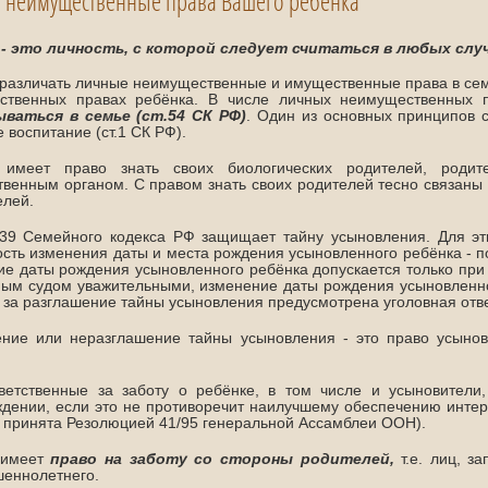
 неимущественные права Вашего ребёнка
 - это личность, с которой следует считаться в любых случ
различать личные неимущественные и имущественные права в семье
ственных правах ребёнка. В числе личных неимущественных 
ваться в семье (ст.54 СК РФ)
. Один из основных принципов 
 воспитание (ст.1 СК РФ).
 имеет право знать своих биологических родителей, родит
твенным органом. С правом знать своих родителей тесно связаны 
елей.
139 Семейного кодекса РФ защищает тайну усыновления. Для эт
сть изменения даты и места рождения усыновленного ребёнка - по
е даты рождения усыновленного ребёнка допускается только при 
ым судом уважительными, изменение даты рождения усыновленного
 за разглашение тайны усыновления предусмотрена уголовная ответ
ние или неразглашение тайны усыновления - это право усынови
тветственные за заботу о ребёнке, в том числе и усыновители
дении, если это не противоречит наилучшему обеспечению интере
, принята Резолюцией 41/95 генеральной Ассамблеи ООН).
 имеет
право на заботу со стороны родителей,
т.е. лиц, з
еннолетнего.