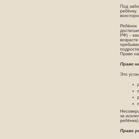
Под забо
ребёнку.
всесторо
Ребёнок
достигши
РФ) - ка
возрасте
пребыван
подростк
Право на
Право н
Это уста
Несоверш
за исклю
ребёнка)
Право р