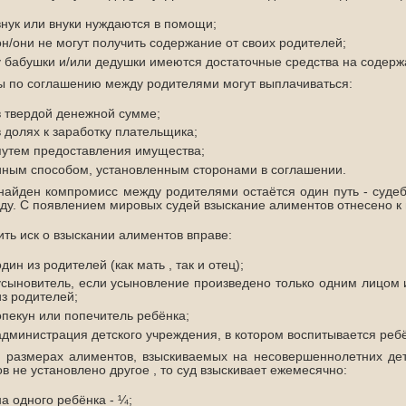
внук или внуки нуждаются в помощи;
он/они не могут получить содержание от своих родителей;
у бабушки и/или дедушки имеются достаточные средства на содерж
 по соглашению между родителями могут выплачиваться:
в твердой денежной сумме;
в долях к заработку плательщика;
путем предоставления имущества;
иным способом, установленным сторонами в соглашении.
найден компромисс между родителями остаётся один путь - суде
уду. С появлением мировых судей взыскание алиментов отнесено к
ть иск о взыскании алиментов вправе:
один из родителей (как мать , так и отец);
усыновитель, если усыновление произведено только одним лицом 
из родителей;
опекун или попечитель ребёнка;
администрация детского учреждения, в котором воспитывается реб
 размерах алиментов, взыскиваемых на несовершеннолетних дет
в не установлено другое , то суд взыскивает ежемесячно:
на одного ребёнка - ¼;