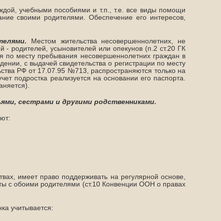
дой, учебными пособиями и т.п., т.е. все виды помощи
ание своими родителями. Обеспечение его интересов,
ителями.
Местом жительства несовершеннолетних, не
й - родителей, усыновителей или опекунов (п.2 ст.20 ГК
ция по месту пребывания несовершеннолетних граждан в
ждении, с выдачей свидетельства о регистрации по месту
тва РФ от 17.07.95 №713, распространяются только на
учет подростка реализуется на основании его паспорта.
аняется).
ьями, сестрами и другими родственниками.
ют:
вах, имеет право поддерживать на регулярной основе,
ты с обоими родителями (ст.10 Конвенции ООН о правах
ка учитывается: