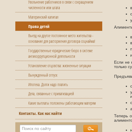
Увольнение работников в связи с сокращением
численности или штата
Материнский капитал
Права детей
Алименты
Выезд на другое постоянное место жительства -
основание для расторжения договора соцнайма!
Государственные юридические бюро в системе
антикоррупционной деятельности
Если не 
Установление отцовства: жизненные ситуации
только с
Вынужденный отпуск
Предъяви
Ипотека. Долги надо платить
Дела, связанные с приватизацией
Какие выплаты положены работающим матерям
Контакты. Как нас найти
Теперь о
алименто