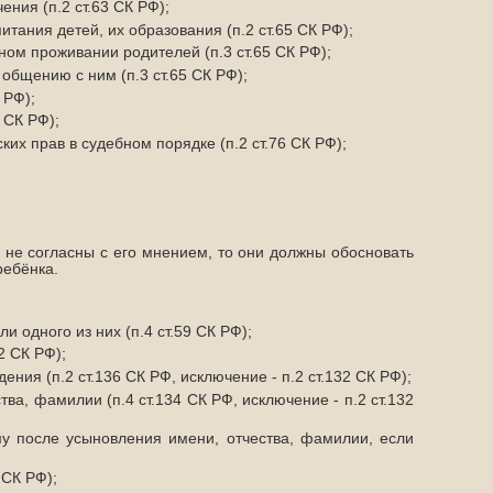
ния (п.2 ст.63 СК РФ);
ания детей, их образования (п.2 ст.65 СК РФ);
ом проживании родителей (п.3 ст.65 СК РФ);
общению с ним (п.3 ст.65 СК РФ);
 РФ);
 СК РФ);
ких прав в судебном порядке (п.2 ст.76 СК РФ);
не согласны с его мнением, то они должны обосновать
ребёнка.
 одного из них (п.4 ст.59 СК РФ);
2 СК РФ);
ения (п.2 ст.136 СК РФ, исключение - п.2 ст.132 СК РФ);
а, фамилии (п.4 ст.134 СК РФ, исключение - п.2 ст.132
у после усыновления имени, отчества, фамилии, если
 СК РФ);