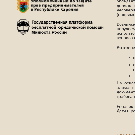
обладает
должно 
несовер
(наприме
Возника
получаем
использо
вопроса 
Взыскани
На осно
алимент
документ
требован
Ребёнок 
Дети и р