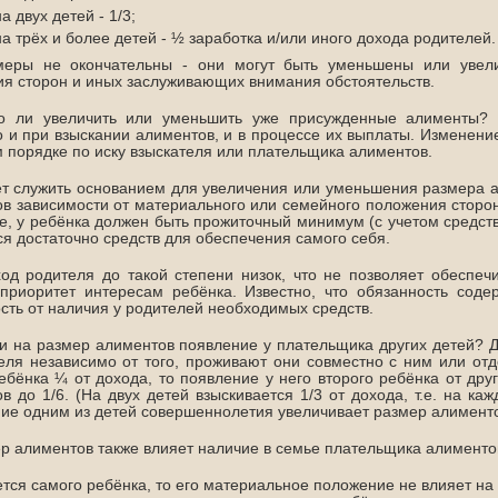
на двух детей - 1/3;
на трёх и более детей - ½ заработка и/или иного дохода родителей.
меры не окончательны - они могут быть уменьшены или увел
я сторон и иных заслуживающих внимания обстоятельств.
о ли увеличить или уменьшить уже присужденные алименты? 
 и при взыскании алиментов, и в процессе их выплаты. Изменени
 порядке по иску взыскателя или плательщика алиментов.
т служить основанием для увеличения или уменьшения размера 
в зависимости от материального или семейного положения сторон
е, у ребёнка должен быть прожиточный минимум (с учетом средств
ся достаточно средств для обеспечения самого себя.
од родителя до такой степени низок, что не позволяет обеспечи
приоритет интересам ребёнка. Известно, что обязанность соде
сть от наличия у родителей необходимых средств.
и на размер алиментов появление у плательщика других детей? Д
еля независимо от того, проживают они совместно с ним или отд
ебёнка ¼ от дохода, то появление у него второго ребёнка от др
в до 1/6. (На двух детей взыскивается 1/3 от дохода, т.е. на ка
ие одним из детей совершеннолетия увеличивает размер алименто
р алиментов также влияет наличие в семье плательщика алименто
ется самого ребёнка, то его материальное положение не влияет н