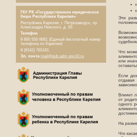
ГКУ РК «Государственное юридическое
бюро Республики Карелия»
Эти раз
положени
Республика Карелия, г. Петрозаводск, пр.
Александра Невского, д. 65
Возможн
Телефон
возможно
8 800 550 8681 (Единый бесплатный номер
судебном
телефона по Карелии)
8 (8142) 765181
Что може
Эл. почта
mail@gub.adm.gov10.ru
алименто
или инач
оставать
Если дох
отдавая 
зависимо
Влияет л
от родит
одного р
алименто
достижен
На разме
Что каса