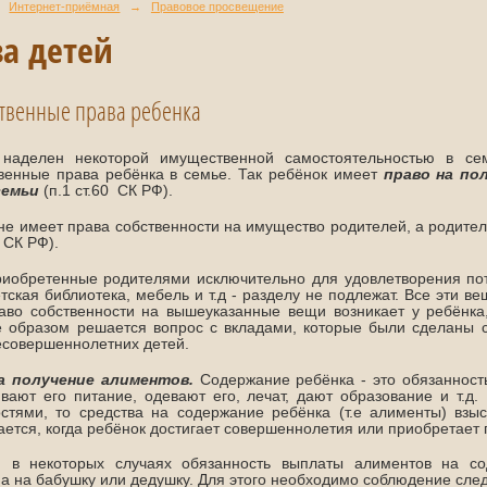
Интернет-приёмная
→
Правовое просвещение
а детей
твенные права ребенка
 наделен некоторой имущественной самостоятельностью в с
венные права ребёнка в семье. Так ребёнок имеет
право на по
семьи
(п.1 ст.60 СК РФ).
не имеет права собственности на имущество родителей, а родите
0 СК РФ).
иобретенные родителями исключительно для удовлетворения пот
етская библиотека, мебель и т.д - разделу не подлежат. Все эти 
аво собственности на вышеуказанные вещи возникает у ребёнка
 образом решается вопрос с вкладами, которые были сделаны с
совершеннолетних детей.
а получение алиментов.
Содержание ребёнка - это обязанность
вают его питание, одевают его, лечат, дают образование и т.д
стями, то средства на содержание ребёнка (т.е алименты) взы
ется, когда ребёнок достигает совершеннолетия или приобретает 
, в некоторых случаях обязанность выплаты алиментов на с
а на бабушку или дедушку. Для этого необходимо соблюдение сле