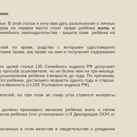
аях.
. В этой статье я хочу вам дать разъяснения о личных
прав на первом месте стоит права ребёнка
жить и
семейного законодательства - защита прав ребёнка на
елей по крови, родство с которыми удостоверено
такие права, как право на имя и получения содержания
их целей статья 135 Семейного кодекса РФ допускает
 просьбе усыновителя, но не более чем на три месяца.
усыновлении ребёнка в возрасте до года. По причинам,
 ребёнка, достигшего возраста одного года и старше.
ственность (ст.155 Уголовного кодекса РФ).
телей, но при этом во главу угла ставятся интересы
, должны признавать желание ребёнка знать о своем
сов ребёнка (это установлено ст.9 Декларации ООН от
аписанных в этом качестве в свидетельстве о рождении