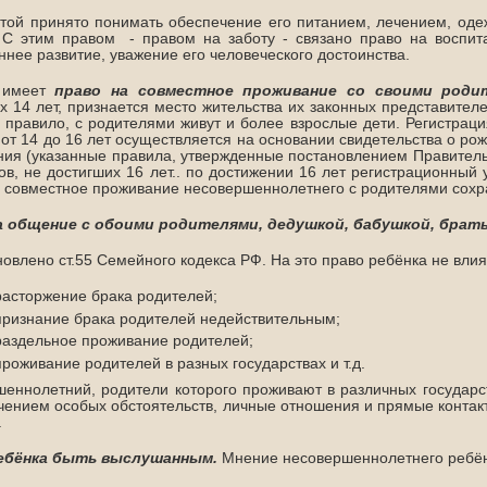
той принято понимать обеспечение его питанием, лечением, одеж
 С этим правом - правом на заботу - связано право на воспит
ннее развитие, уважение его человеческого достоинства.
 имеет
право на совместное проживание со своими род
х 14 лет, признается место жительства их законных представителе
к правило, с родителями живут и более взрослые дети. Регистра
 от 14 до 16 лет осуществляется на основании свидетельства о ро
ия (указанные правила, утвержденные постановлением Правительс
ов, не достигших 16 лет.. по достижении 16 лет регистрационный 
 совместное проживание несовершеннолетнего с родителями сохр
а общение с обоими родителями, дедушкой, бабушкой, брат
новлено ст.55 Семейного кодекса РФ. На это право ребёнка не влия
расторжение брака родителей;
признание брака родителей недействительным;
раздельное проживание родителей;
проживание родителей в разных государствах и т.д.
еннолетний, родители которого проживают в различных государст
чением особых обстоятельств, личные отношения и прямые контак
.
ебёнка быть выслушанным.
Мнение несовершеннолетнего ребён