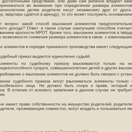
 достаточными средствами, или даже сам ребёнок владеет каки
приниматься во внимание при определении размера алиментов
шеннолетним детям родители несут независимо друг от друга
р, квартира сдаётся в аренду), то это может послужить основание
ет вопрос: какой способ взыскания алиментов предпочтитель
ого дохода? Ответ: в таком случае наилучшим способом считае
ванием кратности МРОТ. Кроме того, взыскание алиментов в твёр
о возможности снижения размера алиментов в связи с изменивш
е алиментов в порядке приказного производства имеет следующие
судебный приказ выдается единолично судьёй;
алименты по судебному приказу взыскиваются только на не
недееспособного супруга, совершеннолетних детей и других взыски
требование о взыскании алиментов не должно быть связано с устан
вании судебного приказа могут взыскиваться алименты только
нообязнного лица. Не должно быть спора о праве, который 
ов. В отличие от искового заявления в данном случае не требует
ие.
не имеет право собственности на имущество родителей, родители
одители, проживающие совместно, могут владеть и пользоваться и