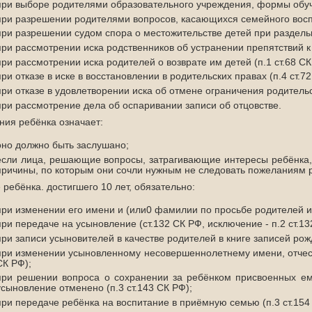
при выборе родителями образовательного учреждения, формы обуче
при разрешении родителями вопросов, касающихся семейного воспит
при разрешении судом спора о местожительстве детей при раздельн
при рассмотрении иска родственников об устранении препятствий к 
при рассмотрении иска родителей о возврате им детей (п.1 ст.68 СК
при отказе в иске в восстановлении в родительских правах (п.4 ст.72
при отказе в удовлетворении иска об отмене ограничения родительс
при рассмотрение дела об оспаривании записи об отцовстве.
ния ребёнка означает:
оно должно быть заслушано;
если лица, решающие вопросы, затрагивающие интересы ребёнка, 
причины, по которым они сочли нужным не следовать пожеланиям 
 ребёнка. достигшего 10 лет, обязательно:
при изменении его имени и (или0 фамилии по просьбе родителей или
при передаче на усыновление (ст.132 СК РФ, исключение - п.2 ст.13
при записи усыновителей в качестве родителей в книге записей рожд
при изменении усыновленному несовершеннолетнему имени, отчеств
СК РФ);
при решении вопроса о сохранении за ребёнком присвоенных ем
усыновление отменено (п.3 ст.143 СК РФ);
при передаче ребёнка на воспитание в приёмную семью (п.3 ст.154