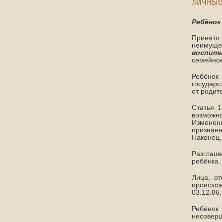
Личные
Ребёнок
Принято 
неимуще
воспиты
семейное
Ребёнок
государс
от родит
Статья 
возможно
Изменени
признанн
Наконец,
Разглаше
ребёнка.
Лица, о
происхож
03.12.86
Ребёнок
несоверш