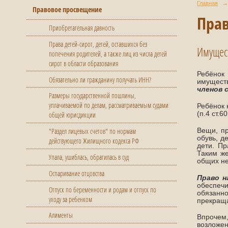
Главная
→
Правовое просвещение
Прав
Приобретательная давность
Права детей-сирот, детей, оставшихся без
Имущес
попечения родителей, а также лиц из числа детей
сирот в области образования
Ребёнок
Обязательно ли гражданину получать ИНН?
имущест
членов 
Размеры государственной пошлины,
уплачиваемой по делам, рассматриваемым судами
Ребёнок 
(п.4 ст.6
общей юрисдикции
"Раздел лицевых счетов" по нормам
Вещи, пр
обувь, д
действующего Жилищного кодекса РФ
дети. Пр
Таким же
Упала, ушиблась, обратилась в суд
общих не
Оспаривание отцовства
Право н
обеспечи
Отпуск по беременности и родам и отпуск по
обязанно
уходу за ребенком
прекраща
Алименты
Впрочем
возложен