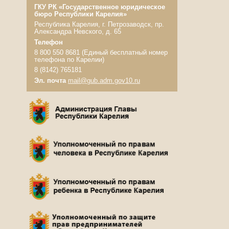
ГКУ РК «Государственное юридическое
бюро Республики Карелия»
Республика Карелия, г. Петрозаводск, пр.
Александра Невского, д. 65
Телефон
8 800 550 8681 (Единый бесплатный номер
телефона по Карелии)
8 (8142) 765181
Эл. почта
mail@gub.adm.gov10.ru