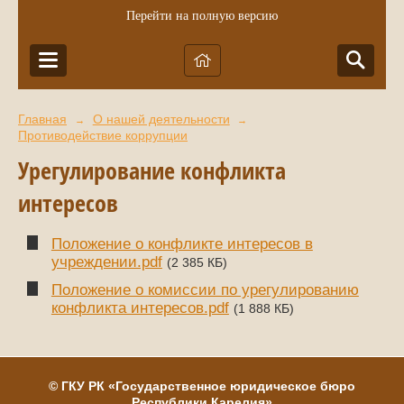
Перейти на полную версию
Главная
О нашей деятельности
→
→
Противодействие коррупции
Урегулирование конфликта
интересов
Положение о конфликте интересов в
учреждении.pdf
(2 385 КБ)
Положение о комиссии по урегулированию
конфликта интересов.pdf
(1 888 КБ)
©
ГКУ РК
«Государственное юридическое бюро
Республики Карелия»