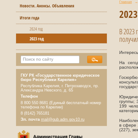
Главная
→
Новости. Анонсы. Объявления
2023
Итоги года
2024 год
В 2023
получил
2023 год
Интересы
На сего
располож
ГКУ РК «Государственное юридическое
Госюрбюр
бюро Республики Карелия»
консульт
Республика Карелия, г. Петрозаводск, пр.
государс
Александра Невского, д. 65
Телефон
Юридиче
группы;
8 800 550 8681 (Единый бесплатный номер
199 чел
телефона по Карелии)
категори
8 (8142) 765181
Эл. почта
mail@gub.adm.gov10.ru
Наиболее
в сфере 
(227), з