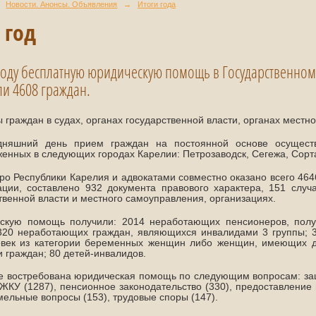
Новости. Анонсы. Объявления
→
Итоги года
 год
 году бесплатную юридическую помощь в Государственно
и 4608 граждан.
 граждан в судах, органах государственной власти, органах местн
дняшний день прием граждан на постоянной основе осуществ
енных в следующих городах Карелии: Петрозаводск, Сегежа, Сорт
о Республики Карелия и адвокатами совместно оказано всего 4646 
ации, составлено 932 документа правового характера, 151 случ
твенной власти и местного самоуправления, организациях.
скую помощь получили: 2014 неработающих пенсионеров, полу
 320 неработающих граждан, являющихся инвалидами 3 группы; 
овек из категории беременных женщин либо женщин, имеющих де
и граждан; 80 детей-инвалидов.
 востребована юридическая помощь по следующим вопросам: защ
ЖКУ (1287), пенсионное законодательство (330), предоставление
емельные вопросы (153), трудовые споры (147).