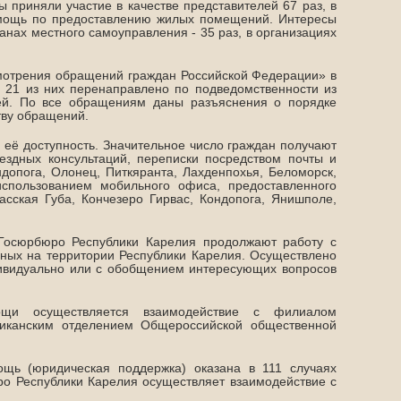
 приняли участие в качестве представителей 67 раз, в
омощь по предоставлению жилых помещений. Интересы
ганах местного самоуправления - 35 раз, в организациях
смотрения обращений граждан Российской Федерации» в
 21 из них перенаправлено по подведомственности из
лей. По все обращениям даны разъяснения о порядке
тву обращений.
её доступность. Значительное число граждан получают
здных консультаций, переписки посредством почты и
допога, Олонец, Питкяранта, Лахденпохья, Беломорск,
использованием мобильного офиса, предоставленного
сская Губа, Кончезеро Гирвас, Кондопога, Янишполе,
Госюрбюро Республики Карелия продолжают работу с
ных на территории Республики Карелия. Осуществлено
ивидуально или с обобщением интересующих вопросов
ощи осуществляется взаимодействие с филиалом
ликанским отделением Общероссийской общественной
щь (юридическая поддержка) оказана в 111 случаях
ро Республики Карелия осуществляет взаимодействие с