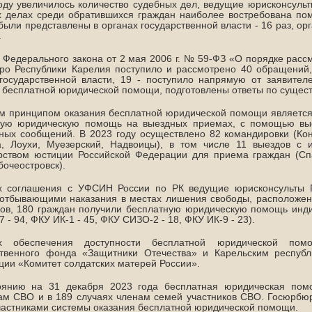
оду увеличилось количество судебных дел, ведущие юрисконсульты
х делах среди обратившихся граждан наиболее востребована п
были представлены в органах государственной власти - 16 раз, ор
.
 Федерального закона от 2 мая 2006 г. № 59-ФЗ «О порядке рас
ро Республики Карелия поступило и рассмотрено 40 обращений,
 государственной власти, 19 - поступило напрямую от заявите
 бесплатной юридической помощи, подготовлены ответы по сущес
 принципом оказания бесплатной юридической помощи является 
ную юридическую помощь на выездных приемах, с помощью вые
ных сообщений. В 2023 году осуществлено 82 командировки (Кон
а, Лоухи, Муезерский, Надвоицы), в том числе 11 выездов с 
рством юстиции Российской Федерации для приема граждан (Спа
бочеостровск).
х соглашения с УФСИН России по РК ведущие юрисконсульты 
 отбывающими наказания в местах лишения свободы, расположен
дов, 180 граждан получили бесплатную юридическую помощь инд
 - 94, ФКУ ИК-1 - 45, ФКУ СИЗО-2 - 18, ФКУ ИК-9 - 23).
 обеспечения доступности бесплатной юридической пом
ственного фонда «Защитники Отечества» и Карельским респуб
ции «Комитет солдатских матерей России».
оянию на 31 декабря 2023 года бесплатная юридическая помо
ам СВО и в 189 случаях членам семей участников СВО. Госюрбю
астниками системы оказания бесплатной юридической помощи.