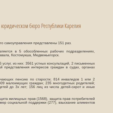
м юридическом бюро Республики Карелия
ого самоуправления представлены 151 раз.
ляется в 5 обособленных рабочих подразделениях,
авала, Костомукша, Медвежьегорск.
услуг, из них: 3561 устных консультаций, 2 письменных
ай представления интересов граждан в судах, органах
чающих пенсию по старости; 814 инвалидов 1 или 2
309 малоимущих граждан; 235 многодетных родителей;
тей до 3х лет; 156 лиц из числа детей-сирот и иные
ита жилищных прав (1568), защита прав потребителей
 мер социальной поддержки (277), взыскание алиментов