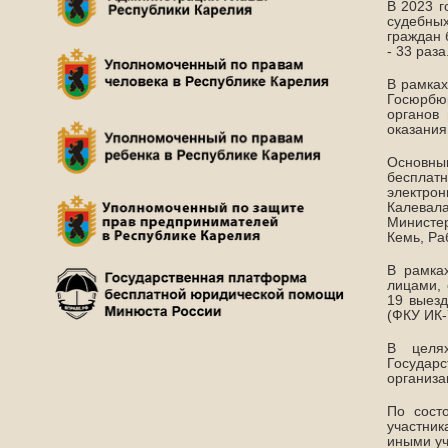
В 2023 г
судебны
граждан 
- 33 раза
В рамках
Госюрбю
органов
оказания
Основным
бесплат
электрон
Калевал
Министе
Кемь, Ра
В рамка
лицами,
19 выез
(ФКУ ИК-7
В целях
Государ
организа
По сост
участник
иными уч