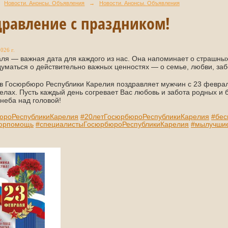
Новости. Анонсы. Объявления
→
Новости. Анонсы. Объявления
равление с праздником!
026 г.
ля — важная дата для каждого из нас. Она напоминает о страшных
думаться о действительно важных ценностях — о семье, любви, забо
в Госюрбюро Республики Карелия поздравляет мужчин с 23 феврал
делах. Пусть каждый день согревает Вас любовь и забота родных и б
неба над головой!
юроРеспубликиКарелия
#20летГосюрбюроРеспубликиКарелия
#бес
юрпомощь
#специалистыГосюрбюроРеспубликиКарелия
#мылучши