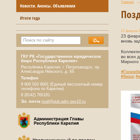
Главная
→
Новости. Анонсы. Объявления
Позд
Итоги года
22 февраля 2
23 февра
вновь за
Коллекти
во всех 
ГКУ РК «Государственное юридическое
бюро Республики Карелия»
Мирного 
Республика Карелия, г. Петрозаводск, пр.
#Госюрб
Александра Невского, д. 65
#бюро
#
Телефон
8 800 550 8681 (Единый бесплатный номер
телефона по Карелии)
8 (8142) 765181
Эл. почта
mail@gub.adm.gov10.ru