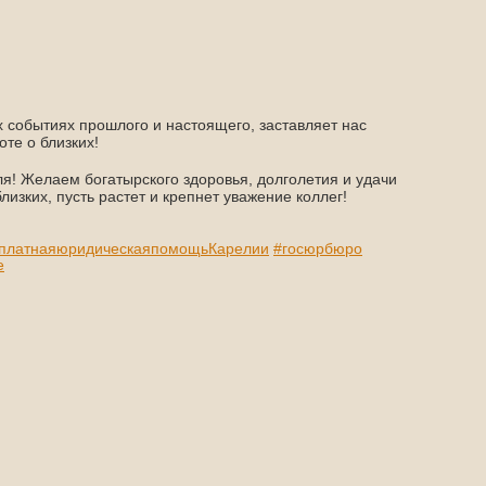
 событиях прошлого и настоящего, заставляет нас
те о близких!
я! Желаем богатырского здоровья, долголетия и удачи
лизких, пусть растет и крепнет уважение коллег!
платнаяюридическаяпомощьКарелии
#госюрбюро
е