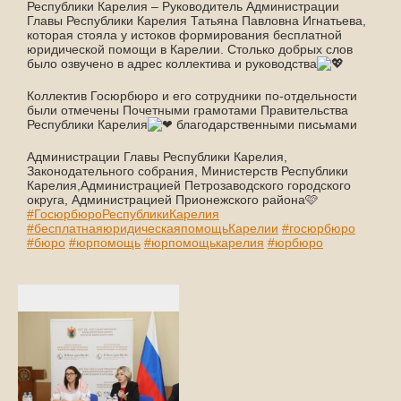
Республики Карелия – Руководитель Администрации
Главы Республики Карелия Татьяна Павловна Игнатьева,
которая стояла у истоков формирования бесплатной
юридической помощи в Карелии. Столько добрых слов
было озвучено в адрес коллектива и руководства
Коллектив Госюрбюро и его сотрудники по-отдельности
были отмечены Почетными грамотами Правительства
Республики Карелия
благодарственными письмами
Администрации Главы Республики Карелия,
Законодательного собрания, Министерств Республики
Карелия,Администрацией Петрозаводского городского
округа, Администрацией Прионежского района🩷
#ГосюрбюроРеспубликиКарелия
#бесплатнаяюридическаяпомощьКарелии
#госюрбюро
#бюро
#юрпомощь
#юрпомощькарелия
#юрбюро