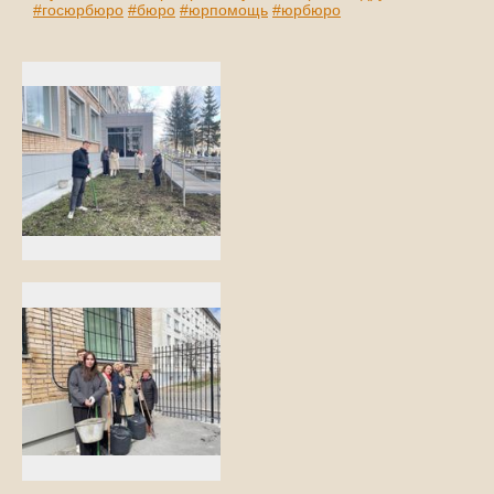
#госюрбюро
#бюро
#юрпомощь
#юрбюро